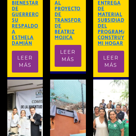
BIENESTAR
AL
ENTREGA
DE
PROYECTO
DE
GUERRERO
DE
MATERIAL
SU
TRANSFORMACIÓN
SUBSIDIADO
RESPALDO
DE
DEL
A
BEATRIZ
PROGRAMA
ESTHELA
MOJICA
CONSTRUYEND
DAMIÁN
MI HOGAR
LEER
LEER
LEER
MÁS
MÁS
MÁS