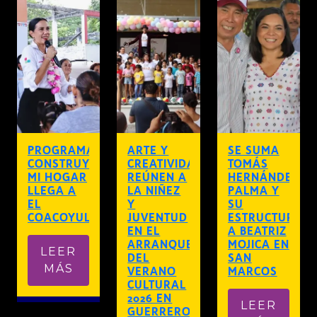
PROGRAMA
ARTE Y
SE SUMA
CONSTRUYENDO
CREATIVIDAD
TOMÁS
MI HOGAR
REÚNEN A
HERNÁNDEZ
LLEGA A
LA NIÑEZ
PALMA Y
EL
Y
SU
COACOYUL
JUVENTUD
ESTRUCTURA
EN EL
A BEATRIZ
ARRANQUE
MOJICA EN
LEER
DEL
SAN
MÁS
VERANO
MARCOS
CULTURAL
2026 EN
LEER
GUERRERO