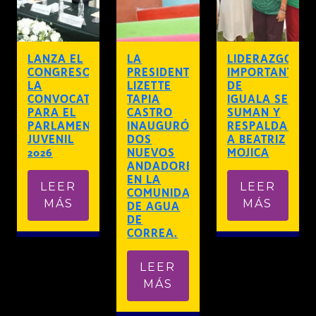
LANZA EL
LA
LIDERAZGOS
CONGRESO
PRESIDENTA
IMPORTANTES
LA
LIZETTE
DE
CONVOCATORIA
TAPIA
IGUALA SE
PARA EL
CASTRO
SUMAN Y
PARLAMENTO
INAUGURÓ
RESPALDAN
JUVENIL
DOS
A BEATRIZ
2026
NUEVOS
MOJICA
ANDADORES
EN LA
LEER
LEER
COMUNIDAD
MÁS
MÁS
DE AGUA
DE
CORREA.
LEER
MÁS