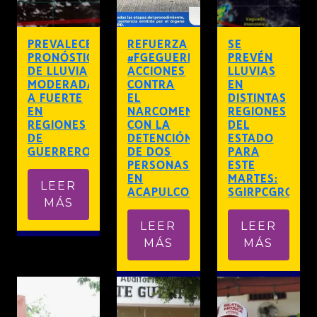
PREVALECE
REFUERZA
SE
PRONÓSTICO
#FGEGUERRERO
PREVÉN
DE LLUVIA
ACCIONES
LLUVIAS
MODERADA
CONTRA
EN
A FUERTE
EL
DISTINTAS
EN
NARCOMENUDEO
REGIONES
REGIONES
CON LA
DEL
DE
DETENCIÓN
ESTADO
GUERRERO
DE DOS
PARA
PERSONAS
ESTE
EN
MARTES:
LEER
ACAPULCO
SGIRPCGRO
MÁS
LEER
LEER
MÁS
MÁS